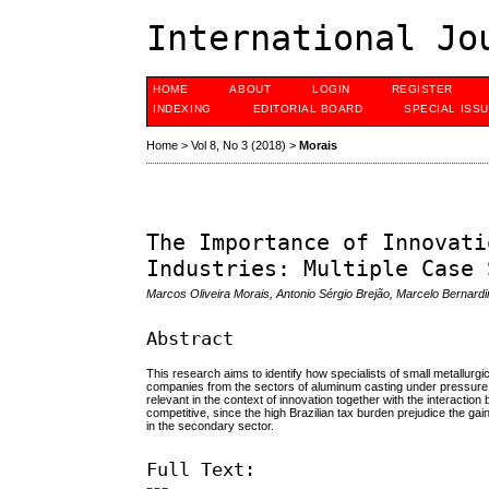
International Jo
HOME
ABOUT
LOGIN
REGISTER
INDEXING
EDITORIAL BOARD
SPECIAL ISS
Home
>
Vol 8, No 3 (2018)
>
Morais
The Importance of Innovati
Industries: Multiple Case 
Marcos Oliveira Morais, Antonio Sérgio Brejão, Marcelo Bernardi
Abstract
This research aims to identify how specialists of small metallur
companies from the sectors of aluminum casting under pressure, pl
relevant in the context of innovation together with the interac
competitive, since the high Brazilian tax burden prejudice the ga
in the secondary sector.
Full Text: