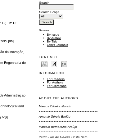
Search
Search Scope
 12). In: DE
Browse
By Issue
By Author
cial [da]
By Title
Other Journals
tão da inovação,
FONT SIZE
 em Engenharia de
INFORMATION
For Readers
For Authors
For Librarians
 de Administração
ABOUT THE AUTHORS
technological and
Marcos Oliveira Morais
Antonio Sérgio Brejão
 27-36
Marcelo Bernardino Araújo
Pedro Luiz de Oliveira Costa Neto