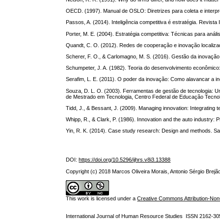
OECD. (1997). Manual de OSLO: Diretrizes para coleta e interp
Passos, A. (2014). Inteligência competitiva é estratégia. Revista 
Porter, M. E. (2004). Estratégia competitiva: Técnicas para análi
Quandt, C. O. (2012). Redes de cooperação e inovação localizad
Scherer, F. O., & Carlomagno, M. S. (2016). Gestão da inovação 
Schumpeter, J. A. (1982). Teoria do desenvolvimento econômico: U
Serafim, L. E. (2011). O poder da inovação: Como alavancar a 
Souza, D. L. O. (2003). Ferramentas de gestão de tecnologia: U
de Mestrado em Tecnologia, Centro Federal de Educação Tecno
Tidd, J., & Bessant, J. (2009). Managing innovation: Integrating
Whipp, R., & Clark, P. (1986). Innovation and the auto industry:
Yin, R. K. (2014). Case study research: Design and methods. Sag
DOI:
https://doi.org/10.5296/ijhrs.v8i3.13388
Copyright (c) 2018 Marcos Oliveira Morais, Antonio Sérgio Brejã
This work is licensed under a
Creative Commons Attribution-NonC
International Journal of Human Resource Studies ISSN 2162-30