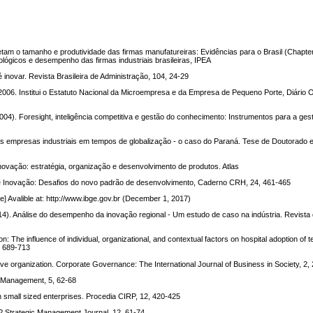
tam o tamanho e produtividade das firmas manufatureiras: Evidências para o Brasil (Chapter
ógicos e desempenho das firmas industriais brasileiras, IPEA
 é inovar. Revista Brasileira de Administração, 104, 24-29
006. Institui o Estatuto Nacional da Microempresa e da Empresa de Pequeno Porte, Diário Ofi
2004). Foresight, inteligência competitiva e gestão do conhecimento: Instrumentos para a ges
as empresas industriais em tempos de globalização - o caso do Paraná. Tese de Doutorado
a inovação: estratégia, organização e desenvolvimento de produtos. Atlas
 e Inovação: Desafios do novo padrão de desenvolvimento, Caderno CRH, 24, 461-465
ine] Avalible at: http://www.ibge.gov.br (December 1, 2017)
 (2014). Análise do desempenho da inovação regional - Um estudo de caso na indústria. Revista
on: The influence of individual, organizational, and contextual factors on hospital adoption of 
, 689-713
e organization. Corporate Governance: The International Journal of Business in Society, 2,
 Management, 5, 62-68
in small sized enterprises. Procedia CIRP, 12, 420-425
er? Strategic Management Journal, 12, 61-74