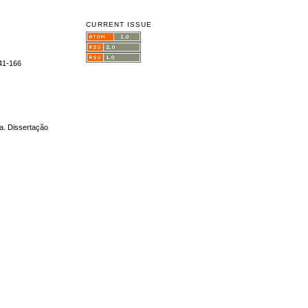
CURRENT ISSUE
141-166
ba. Dissertação