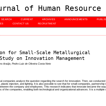
urnal of Human Resource 
SEARCH
CURRENT
ARCHIVES
ANNOUNCEMENTS
PUBLI
UES
CONTACT US
RECRUITMENT
on for Small-Scale Metallurgical
Study on Innovation Management
no Araújo, Pedro Luiz de Oliveira Costa Neto
gical companies analyze the question regarding the search for innovation. Then, we conducted 
astic injection, and lighting. It is also possible to see that for small companies, partnershi
tion between the company and employees. This research indicates that innovate became the way
ins of the companies, enabling both technological and organizational advances. It is a multipl