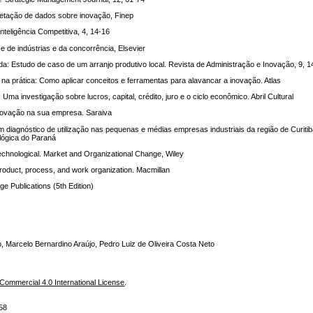
retação de dados sobre inovação, Finep
Inteligência Competitiva, 4, 14-16
se de indústrias e da concorrência, Elsevier
a: Estudo de caso de um arranjo produtivo local. Revista de Administração e Inovação, 9, 
na prática: Como aplicar conceitos e ferramentas para alavancar a inovação. Atlas
ma investigação sobre lucros, capital, crédito, juro e o ciclo econômico. Abril Cultural
inovação na sua empresa. Saraiva
m diagnóstico de utilização nas pequenas e médias empresas industriais da região de Curiti
lógica do Paraná
 technological. Market and Organizational Change, Wiley
 Product, process, and work organization. Macmillan
e Publications (5th Edition)
o, Marcelo Bernardino Araújo, Pedro Luiz de Oliveira Costa Neto
ommercial 4.0 International License
.
58