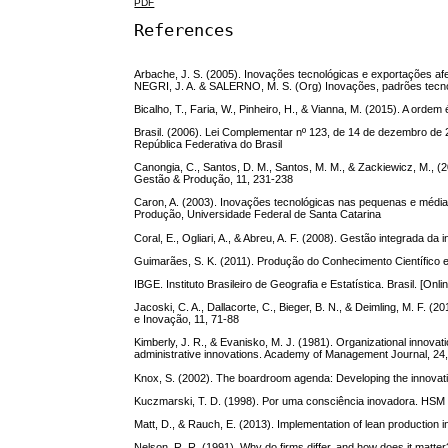
PDF
References
Arbache, J. S. (2005). Inovações tecnológicas e exportações afe
NEGRI, J. A. & SALERNO, M. S. (Org) Inovações, padrões tecnol
Bicalho, T., Faria, W., Pinheiro, H., & Vianna, M. (2015). A ordem
Brasil. (2006). Lei Complementar nº 123, de 14 de dezembro de 2
República Federativa do Brasil
Canongia, C., Santos, D. M., Santos, M. M., & Zackiewicz, M., (
Gestão & Produção, 11, 231-238
Caron, A. (2003). Inovações tecnológicas nas pequenas e médi
Produção, Universidade Federal de Santa Catarina
Coral, E., Ogliari, A., & Abreu, A. F. (2008). Gestão integrada d
Guimarães, S. K. (2011). Produção do Conhecimento Científico
IBGE. Instituto Brasileiro de Geografia e Estatística. Brasil. [Onl
Jacoski, C. A., Dallacorte, C., Bieger, B. N., & Deimling, M. F.
e Inovação, 11, 71-88
Kimberly, J. R., & Evanisko, M. J. (1981). Organizational innovati
administrative innovations. Academy of Management Journal, 24
Knox, S. (2002). The boardroom agenda: Developing the innovativ
Kuczmarski, T. D. (1998). Por uma consciência inovadora. HSM
Matt, D., & Rauch, E. (2013). Implementation of lean production 
Nelson, R. R. (1991). Why do firms differ, and how does it matt