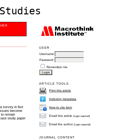
Studies
SHER
USER
Username
Password
Remember me
ARTICLE TOOLS
Print this article
Indexing metadata
a survey in five
How to cite item
p issues become
 to remain
Email this article
(Login required)
e case study paper
Email the author
(Login required)
JOURNAL CONTENT