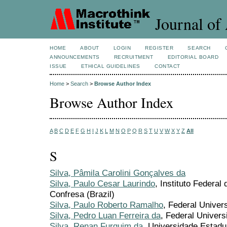
Journal of 
HOME
ABOUT
LOGIN
REGISTER
SEARCH
ANNOUNCEMENTS
RECRUITMENT
EDITORIAL BOARD
ISSUE
ETHICAL GUIDELINES
CONTACT
Home
>
Search
>
Browse Author Index
Browse Author Index
A
B
C
D
E
F
G
H
I
J
K
L
M
N
O
P
Q
R
S
T
U
V
W
X
Y
Z
All
S
Silva, Pâmila Carolini Gonçalves da
Silva, Paulo Cesar Laurindo
, Instituto Federa
Confresa (Brazil)
Silva, Paulo Roberto Ramalho
, Federal Univers
Silva, Pedro Luan Ferreira da
, Federal Universi
Silva, Renan Furquim da
, Universidade Estadu