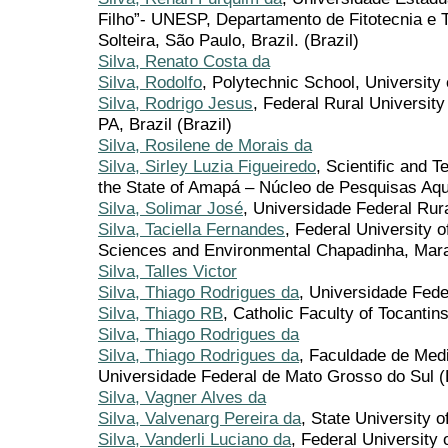
Filho”- UNESP, Departamento de Fitotecnia e T
Solteira, São Paulo, Brazil. (Brazil)
Silva, Renato Costa da
Silva, Rodolfo
, Polytechnic School, University 
Silva, Rodrigo Jesus
, Federal Rural Universi
PA, Brazil (Brazil)
Silva, Rosilene de Morais da
Silva, Sirley Luzia Figueiredo
, Scientific and T
the State of Amapá – Núcleo de Pesquisas Aqu
Silva, Solimar José
, Universidade Federal Rura
Silva, Taciella Fernandes
, Federal University o
Sciences and Environmental Chapadinha, Maran
Silva, Talles Victor
Silva, Thiago Rodrigues da
, Universidade Fede
Silva, Thiago RB
, Catholic Faculty of Tocantins
Silva, Thiago Rodrigues da
Silva, Thiago Rodrigues da
, Faculdade de Medi
Universidade Federal de Mato Grosso do Sul (B
Silva, Vagner Alves da
Silva, Valvenarg Pereira da
, State University o
Silva, Vanderli Luciano da
, Federal University 