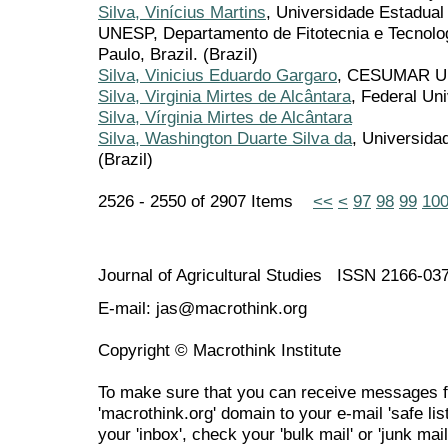
Silva, Vinícius Martins
, Universidade Estadual 
UNESP, Departamento de Fitotecnia e Tecnologi
Paulo, Brazil. (Brazil)
Silva, Vinicius Eduardo Gargaro
, CESUMAR U
Silva, Virginia Mirtes de Alcântara
, Federal Un
Silva, Vírginia Mirtes de Alcântara
Silva, Washington Duarte Silva da
, Universida
(Brazil)
2526 - 2550 of 2907 Items
<<
<
97
98
99
10
Journal of Agricultural Studies ISSN 2166-03
E-mail: jas@macrothink.org
Copyright © Macrothink Institute
To make sure that you can receive messages f
'macrothink.org' domain to your e-mail 'safe list
your 'inbox', check your 'bulk mail' or 'junk mail